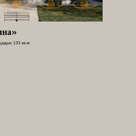
ина»
адью 133 кв.м