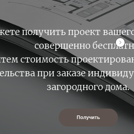
ущего дома
з стоимости
ого проекта